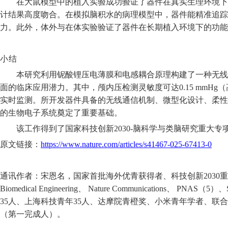
在大鼠模型中的植入实验成功验证了器件在真实生理环境下
计结果高度吻合。在模拟脑积水的病理模型中，器件能精准追踪
力。此外，体外与在体实验验证了器件在长期植入环境下的功能
小结
本研究利用铌酸锂压电薄膜和电感耦合原理构建了一种无线
面的临床应用潜力。
其中，颅内压
检测灵敏度可达
0.15 mmHg
（
实时监测
。
所开发器件具备的无线通信机制、微型化设计、柔性
的生物电子系统奠定了重要基础。
该工作得到了国家科技创新
2030-
脑科学与类脑研究重大专
原文链接：
https://www.nature.com/articles/s41467-025-67413-0
通讯作者：宋恩名，国家首批海外优青获得者、科技创新
2030
重
Biomedical Engineering
、
Nature Communications
、
PNAS
（
5
）、
35
人、上海科技青年
35
人、达摩院青橙奖、小米青年学者、联合
（第一完成人）。